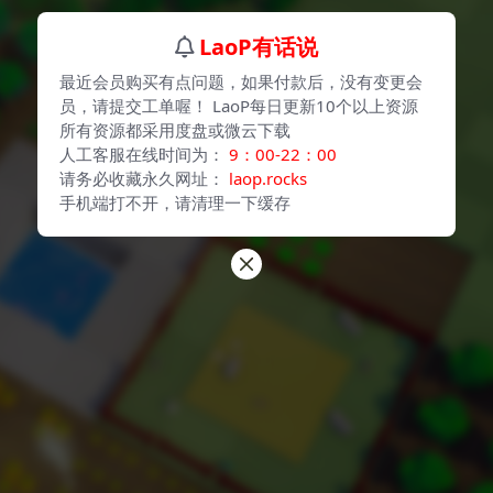
LaoP有话说
最近会员购买有点问题，如果付款后，没有变更会
员，请提交工单喔！ LaoP每日更新10个以上资源
所有资源都采用度盘或微云下载
人工客服在线时间为：
9：00-22：00
请务必收藏永久网址：
laop.rocks
手机端打不开，请清理一下缓存