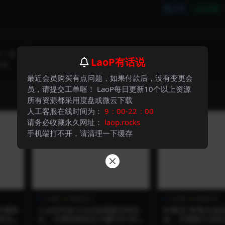
分享
收藏
上一篇
下一篇
LaoP有话说
感的
【RPG】真夜中/SENSEs: Midnight
个点
最近会员购买有点问题，如果付款后，没有变更会
员，请提交工单喔！ LaoP每日更新10个以上资源
所有资源都采用度盘或微云下载
人工客服在线时间为：
9：00-22：00
请务必收藏永久网址：
laop.rocks
VIP
VIP
手机端打不开，请清理一下缓存
中创网
网赚专栏
中创网
网赚专栏
年最新
小众软件助力QQ短视频另类玩
AI整活“影视名场
+原创玩
法，无需剪辑轻松日赚500-800
条，无脑撸分成收