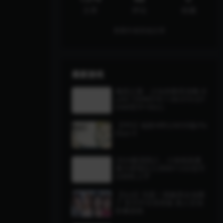
文章
评论
收藏
查看作者其他文章
最新游戏
魅惑之翼：少女的救世攻略-B
uild.15096570-1.00.010-(ST
EAM官中+DLC)
【FPS】辐射4绅士MOD版/Fa
llout 4
2024最强风口，小游戏直播
暴力变现日入3000+小白也可
以轻松上手
【SLG】完蛋！我被美女包围
了 官方中文语音版 真人互动
影像游戏