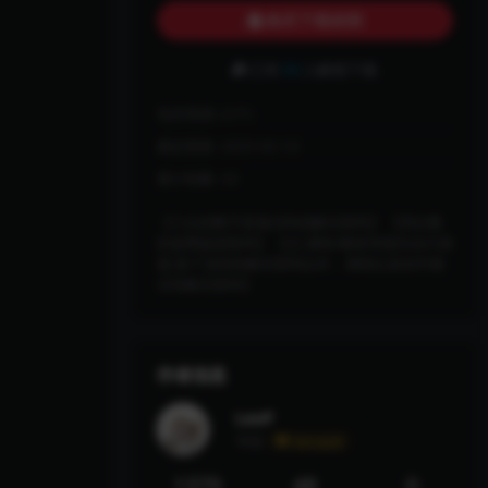
购买下载权限
已有
33
人解锁下载
包含资源:
(2个)
最近更新:
2025-02-10
累计销量:
33
【六位的数字是激活码或解压密码】 【四位数
的是网盘提取码】 【注:课程/教程等相关自行摸
索,除了游戏有解压密码以外，课程以及软件都
没有解压密码】
作者信息
LaoP
等级
永久会员
1379
48
0