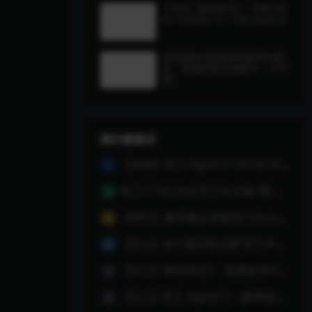
【FPS】孤胆枪手2：传奇/Ali
en Shooter 2 – The Legend
0基础教你直播音搭建系列课
程，​直播经验实战教学（22节
课）
排行榜展示
【存档】特工 Agent17 V0.23.10 通关存档
1
特工17 V0.24.8 官方中文版+赞助码
2
【RPG】棘罪修女伊妮莎/ThornSin（V0.5.1-新地图-新圣遗物-新的NPC魔女）
3
【SLG】这个面试有点硬 官方中文完整特别版 真人互动游戏
4
【SLG】神话传记3：寂寞妖灵/Fairy Biography3 : Obsession（Build.10845248+DLC）
5
【SLG】特工 Agent17 – 解密冒险 V0.23.10
6