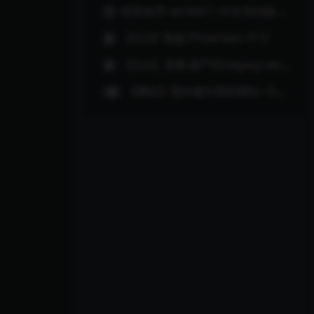
创世秩序 ver94011 中文完结版 PC+安卓+攻略 RPG游戏神作
7
【SLG】凤凰 Phoenixes V1.0
8
【SLG】逆袭:遗产(DLegacy) ver0.2.5.0 汉化版
9
【网站】国内被封禁的网站~又能用了！
10