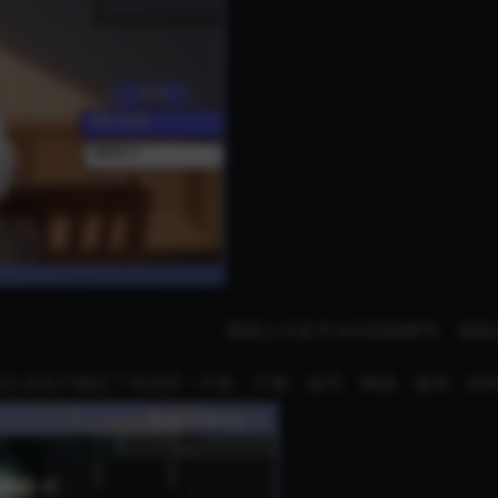
重新认识多年未归的鹊桥市，锻炼
碌之余也不能忘了休息呀！钓鱼、打碟、读书、喝酒、健身，休