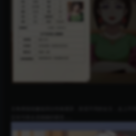
主角将陆续邂逅四位性格迥异，阶层不同的女主，走上不
定你与谁走进婚姻的殿堂……