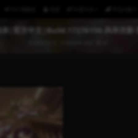
TG订阅频道
资源
科普大全
常见问题
|官方中文|Build.17276156-风华月
2025-02-10
Win游戏
游戏
33